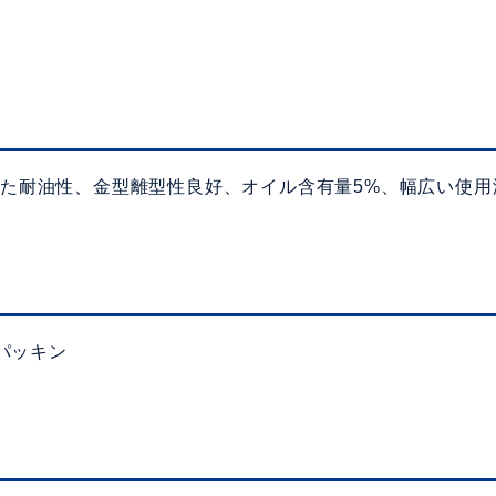
優れた耐油性、金型離型性良好、オイル含有量5%、幅広い使
パッキン