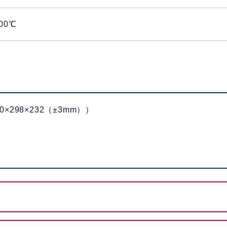
00℃
0×298×232（±3mm））