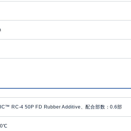
m
TIC™ RC-4 50P FD Rubber Additive、配合部数：0.6部
70℃