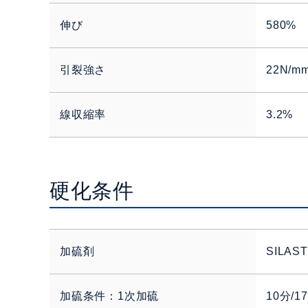
伸び
580%
引裂強さ
22N/m
線収縮率
3.2%
硬化条件
加硫剤
SILAS
加硫条件：1次加硫
10分/1