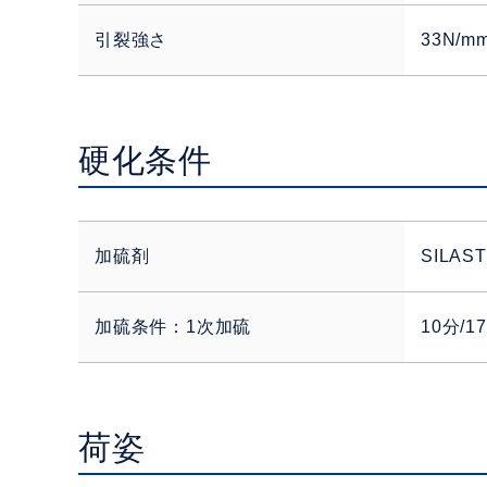
引裂強さ
33N/m
硬化条件
加硫剤
SILAS
加硫条件：1次加硫
10分/1
荷姿