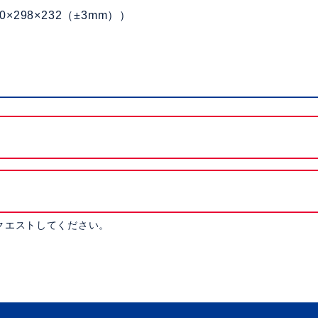
0×298×232（±3mm））
クエストしてください。