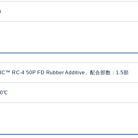
m
TIC™ RC-4 50P FD Rubber Additive、配合部数：1.5部
70℃